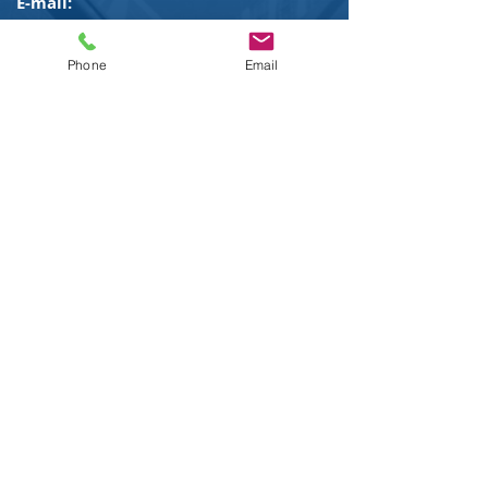
E-mail:
greg@immigrationboston.com
Telefone:
617-523-5689
Phone
Email
Para quaisquer questões gerais, por