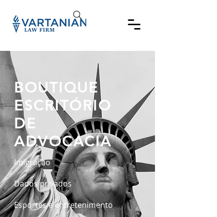
BOUTIQUE
ESCRITÓRIO
DE
ADVOCACIA
Imigração
Dados privados
Esportes e entretenimento