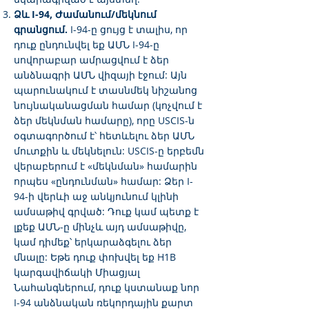
Ձև I-94, Ժամանում/մեկնում
գրանցում.
I-94-ը ցույց է տալիս, որ
դուք ընդունվել եք ԱՄՆ I-94-ը
սովորաբար ամրացվում է ձեր
անձնագրի ԱՄՆ վիզայի էջում: Այն
պարունակում է տասնմեկ նիշանոց
նույնականացման համար (կոչվում է
ձեր մեկնման համարը), որը USCIS-ն
օգտագործում է՝ հետևելու ձեր ԱՄՆ
մուտքին և մեկնելուն: USCIS-ը երբեմն
վերաբերում է «մեկնման» համարին
որպես «ընդունման» համար: Ձեր I-
94-ի վերևի աջ անկյունում կլինի
ամսաթիվ գրված: Դուք կամ պետք է
լքեք ԱՄՆ-ը մինչև այդ ամսաթիվը,
կամ դիմեք՝ երկարաձգելու ձեր
մնալը: Եթե դուք փոխվել եք H1B
կարգավիճակի Միացյալ
Նահանգներում, դուք կստանաք նոր
I-94 անձնական ռեկորդային քարտ