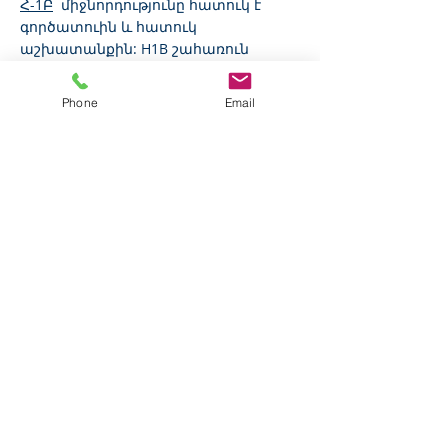
Հ-1Բ
միջնորդությունը հատուկ է
գործատուին և հատուկ
աշխատանքին: H1B շահառուն
կարող է աշխատել և վճարել միայն
այն գործատուի կողմից, ով
Phone
Email
հովանավորել է H1B միջնորդագրի
շահառուին. Բացի այդ, նրանք կարող
են աշխատել միայն այն կոնկրետ
աշխատանքում, որի համար
կիրառվել է H-1B: Ոչ մի այլ
զբաղվածություն չի թույլատրվում,
բացառությամբ այն դեպքերի, երբ H-
1b-ի համար միջնորդություն չի
ներկայացվել:
Հարկեր:
H1B կարգավիճակ ունեցող
աշխատակիցները ենթակա են
Սոցիալական ապահովության հարկի
(OASDI և MEDICARE): H1B
կարգավիճակով զբաղվածությունը
նույնպես ենթակա է դաշնային և
նահանգային եկամտահարկի,