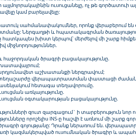
 այլմոլորակայինին ուսուցանելը, ոչ թե գործատու
վելը կամ բարելավելը:
 հատուկ սահմանափակումներ, որոնք վերաբերում 
նը: Ներգաղթի և հպատակագրման ծառայությունը (
ատկապես խիստ կերպով՝ մերժելով մի շարք հիմքեր
 միջնորդություններ.
և հաջորդական ծրագրի բացակայությունը.
շխատավայրում;
րդյունավետ աշխատանքի ներգրավում;
 տեղաշարժը վերապատրաստման փաստացի ժամա
սենյակում հետագա տեղավորումը.
սուցման առկայությունը.
ւսուցման օգտակարության բացակայությունը.
թյունների զուտ զարգացում` ի տարբերություն նոր ո
ւթյունները որոշելիս INS-ը հաշվի է առնում մի շարք գո
ագրի գոյությանը: Դրանք ներառում են. վերապա
երառի կազմակերպված ուսումնական ծրագիր և ապա