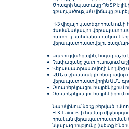
Ծրագրի նպատակը ՊԵՏՔ է լինի
զբաղվածության վիճակը բարելա
H-3 վիզայի կատեգորիան ունի
ժամանակավոր վերապատրաստմա
հատուկ սահմանափակումները հ
վերապատրաստվելու բազմաթիվ
Կառուցվածքային, հոդաբաշխ 
Չափազանց շատ ուսուցում ա
Վերապատրաստվողի կողմից ա
ԱՄՆ աշխատակցի հնարավոր
վերապատրաստվողին ԱՄՆ գրա
Օտարերկրացու հայրենիքում ու
Օտարերկրացու հայրենիքում ո
Նախկինում ձեռք բերված հմտու
H-3 Trainees-ի համար միջնորդո
իրական վերապատրաստման ծր
նկարագրությունը (պետք է ն